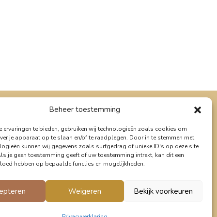
Beheer toestemming
Social Media
 ervaringen te bieden, gebruiken wij technologieën zoals cookies om
ver je apparaat op te slaan en/of te raadplegen. Door in te stemmen met
logieën kunnen wij gegevens zoals surfgedrag of unieke ID's op deze site
Als je geen toestemming geeft of uw toestemming intrekt, kan dit een
vloed hebben op bepaalde functies en mogelijkheden.
epteren
Weigeren
Bekijk voorkeuren
Privacyverklaring