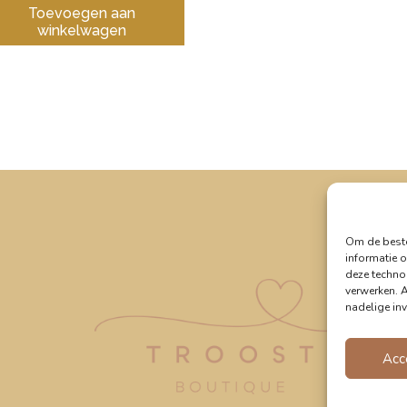
Toevoegen aan
winkelwagen
Om de beste
informatie o
deze techno
verwerken. 
nadelige in
Acc