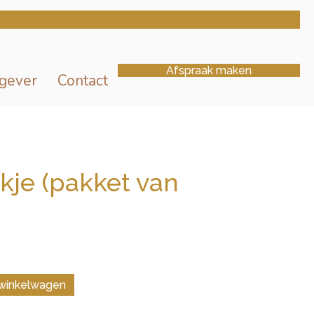
Afspraak maken
gever
Contact
je (pakket van
winkelwagen