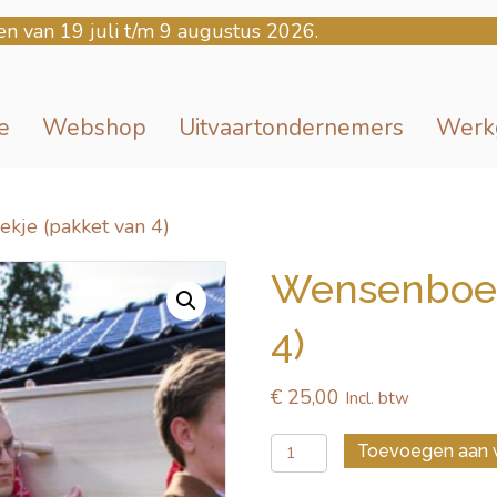
en van 19 juli t/m 9 augustus 2026.
e
Webshop
Uitvaartondernemers
Werk
kje (pakket van 4)
Wensenboek
4)
€
25,00
Incl. btw
Wensenboekje
Toevoegen aan 
(pakket