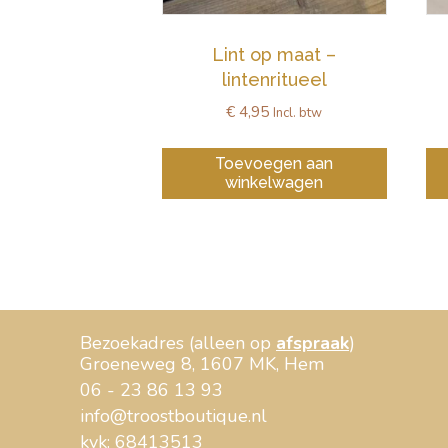
Lint op maat –
lintenritueel
€
4,95
Incl. btw
Toevoegen aan
winkelwagen
Bezoekadres (alleen op
afspraak
)
Groeneweg 8, 1607 MK, Hem
06 - 23 86 13 93
info@troostboutique.nl
kvk: 68413513