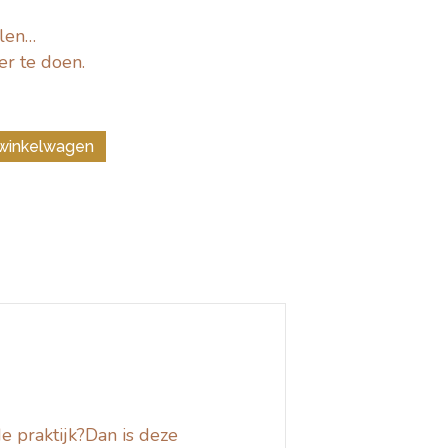
elen…
r te doen.
winkelwagen
de praktijk?Dan is deze