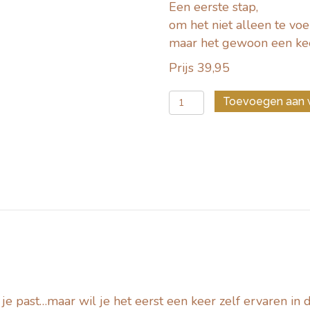
Een eerste stap,
om het niet alleen te vo
maar het gewoon een kee
Prijs 39,95
Lintenritueel
Toevoegen aan 
instapset
(voor
uitvaartondernemers)
aantal
j je past…maar wil je het eerst een keer zelf ervaren in 