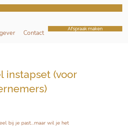
Afspraak maken
gever
Contact
l instapset (voor
ernemers)
eel bij je past…maar wil je het