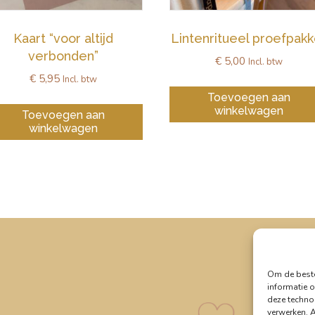
Kaart “voor altijd
Lintenritueel proefpakk
verbonden”
€
5,00
Incl. btw
€
5,95
Incl. btw
Toevoegen aan
winkelwagen
Toevoegen aan
winkelwagen
Om de beste
informatie o
deze techno
verwerken. 