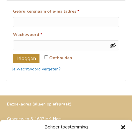
Vereist
Gebruikersnaam of e-mailadres
*
Vereist
Wachtwoord
*
Onthouden
Inloggen
Je wachtwoord vergeten?
Bezoekadres (alleen op
afspraak
)
Groeneweg 8, 1607 MK, Hem
06 - 23 86 13 93
Beheer toestemming
info@troostboutique.nl